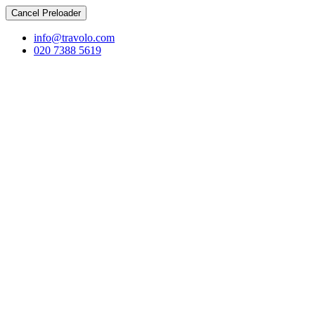
Cancel Preloader
info@travolo.com
020 7388 5619